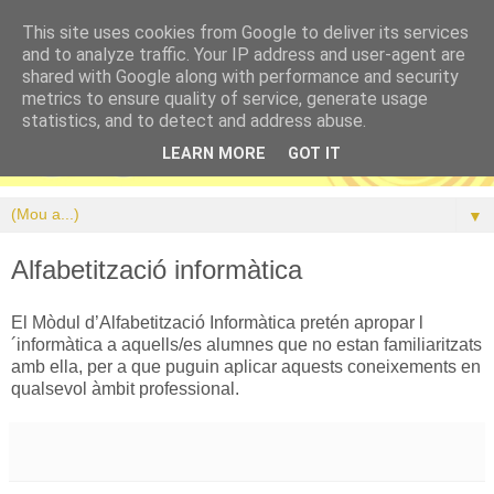
This site uses cookies from Google to deliver its services
and to analyze traffic. Your IP address and user-agent are
shared with Google along with performance and security
metrics to ensure quality of service, generate usage
statistics, and to detect and address abuse.
LEARN MORE
GOT IT
▼
Alfabetització informàtica
El Mòdul d’Alfabetització Informàtica pretén apropar l
´informàtica a aquells/es alumnes que no estan familiaritzats
amb ella, per a que puguin aplicar aquests coneixements en
qualsevol àmbit professional.